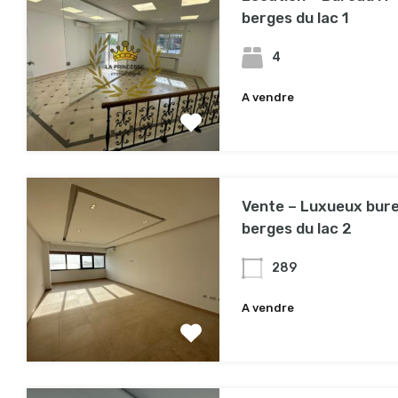
berges du lac 1
4
A vendre
950,000TND
Vente – Luxueux bur
berges du lac 2
289
A vendre
1,300,000TND