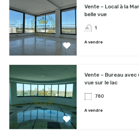
Vente – Local à la Ma
belle vue
1
A vendre
Vente – Bureau avec 
vue sur le lac
780
A vendre
2,700,000TND