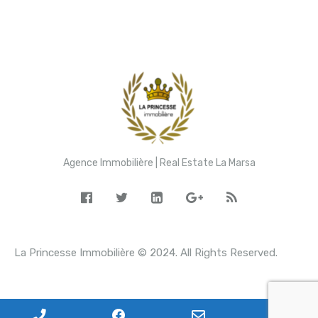
Agence Immobilière | Real Estate La Marsa
La Princesse Immobilière © 2024. All Rights Reserved.
P
F
E
W