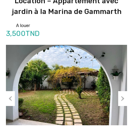
Location – Appartement avec
jardin à la Marina de Gammarth
A louer
3,500TND
Prev
Nex
ious
t