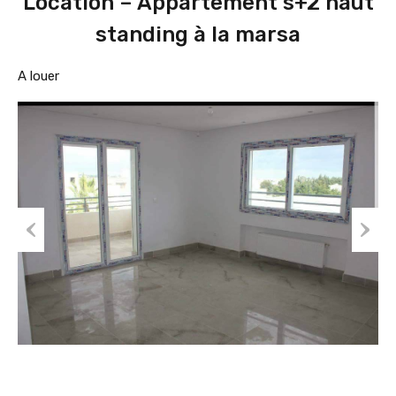
Location – Appartement s+2 haut
standing à la marsa
A louer
Prev
Nex
ious
t