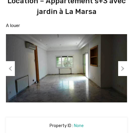
Location – Appartement s+3 avec
jardin à La Marsa
A louer
Prev
Nex
ious
t
Property ID :
None