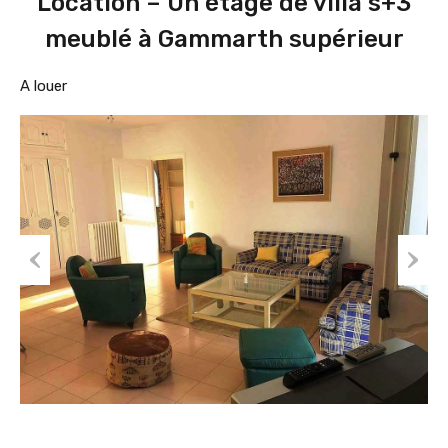
Location – Un étage de villa s+3
meublé à Gammarth supérieur
A louer
Prev
Nex
ious
t