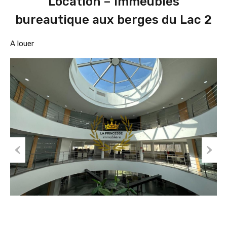
Location – immeubles
bureautique aux berges du Lac 2
A louer
Prev
Nex
ious
t