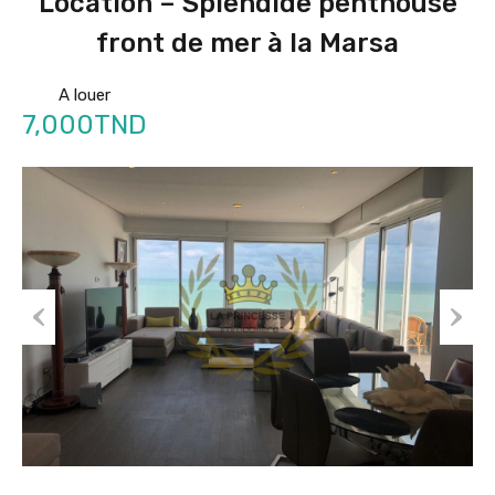
Location – Splendide penthouse
front de mer à la Marsa
A louer
7,000TND
Prev
Nex
ious
t