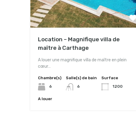
Location – Magnifique villa de
maître à Carthage
A louer une magnifique villa de maître en plein
cœur…
Chambre(s)
Salle(s) de bain
Surface
6
6
1200
A louer