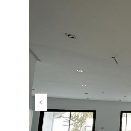
Previ
ous