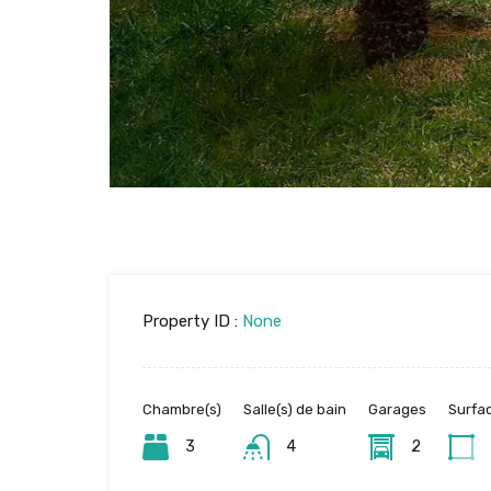
Property ID :
None
Chambre(s)
Salle(s) de bain
Garages
Surfa
3
4
2