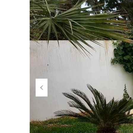
Previ
ous