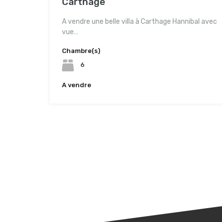
Carthage
A vendre une belle villa à Carthage Hannibal avec
vue…
Chambre(s)
6
A vendre