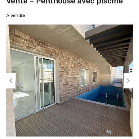
Vente – Penthouse avec piscine
A vendre
Prev
Nex
ious
t