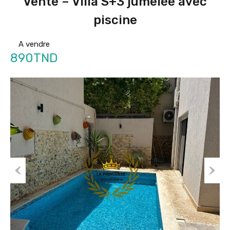
Vente – Villa S+3 jumelée avec
piscine
A vendre
890TND
Prev
Nex
ious
t