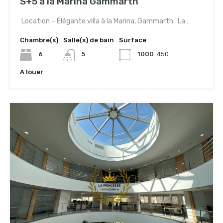
S+5 à la Marina Gammarth
Location – Élégante villa à la Marina, Gammarth La…
Chambre(s)
Salle(s) de bain
Surface
6
5
1000
450
A louer