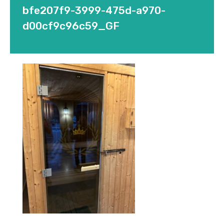
bfe207f9-3999-475d-a970-
d00cf9c96c59_GF