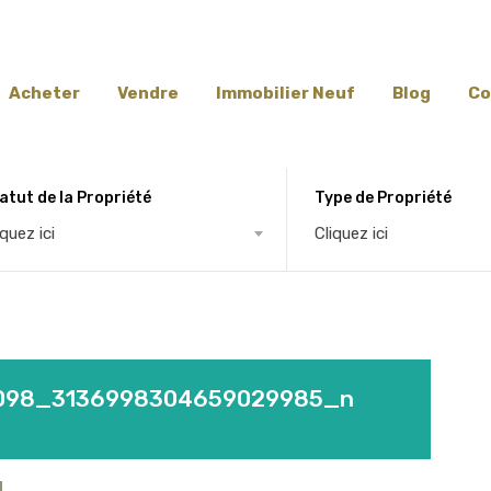
Acheter
Vendre
Immobilier Neuf
Blog
Co
atut de la Propriété
Type de Propriété
iquez ici
Cliquez ici
098_3136998304659029985_n