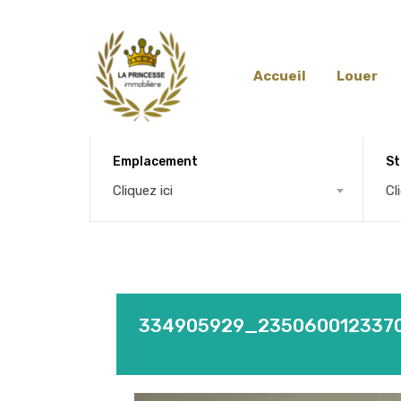
Accueil
Louer
Emplacement
St
Cliquez ici
Cl
334905929_235060012337