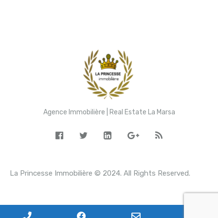
Agence Immobilière | Real Estate La Marsa
La Princesse Immobilière © 2024. All Rights Reserved.
P
F
E
W