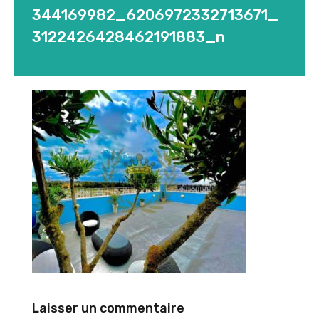
344169982_6206972332713671_
3122426428462191883_n
Laisser un commentaire