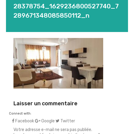
28378754_1629236800527740_7
289671348085850112_n
Laisser un commentaire
Connect with:
Facebook
Google
Twitter
Votre adresse e-mail ne sera pas publiée.