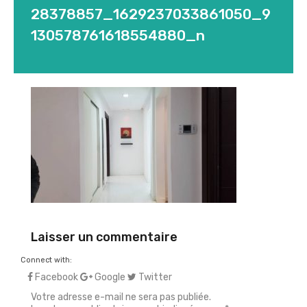
28378857_1629237033861050_9
130578761618554880_n
Laisser un commentaire
Connect with:
Facebook
Google
Twitter
Votre adresse e-mail ne sera pas publiée.