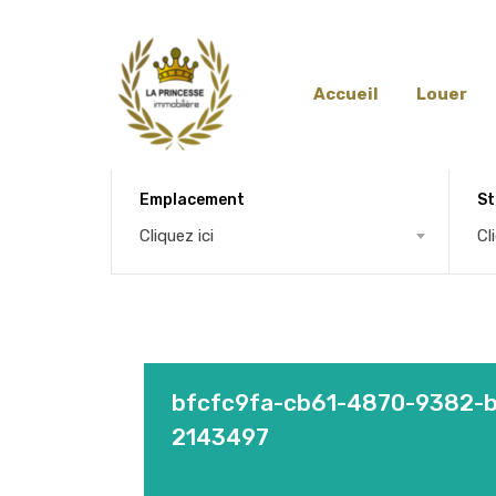
Accueil
Louer
Emplacement
St
Cliquez ici
Cl
bfcfc9fa-cb61-4870-9382-b
2143497