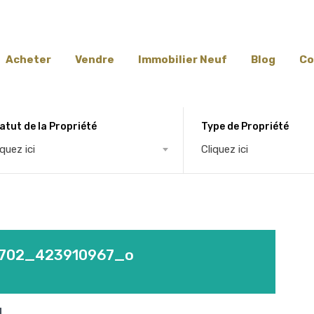
Acheter
Vendre
Immobilier Neuf
Blog
Co
atut de la Propriété
Type de Propriété
iquez ici
Cliquez ici
702_423910967_o