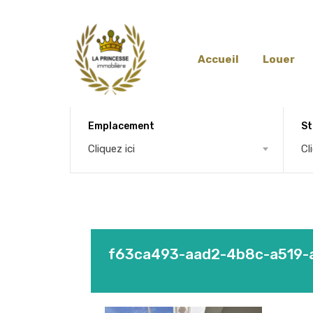
Accueil
Louer
Emplacement
St
Cliquez ici
Cl
f63ca493-aad2-4b8c-a519-