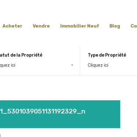
Acheter
Vendre
Immobilier Neuf
Blog
Co
atut de la Propriété
Type de Propriété
iquez ici
Cliquez ici
1_5301039051131192329_n