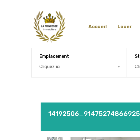
Accueil
Louer
Emplacement
St
Cliquez ici
Cl
14192506_91475274866925