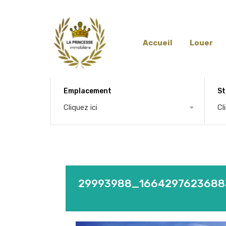
Accueil
Louer
Emplacement
St
Cliquez ici
Cl
29993988_1664297623688