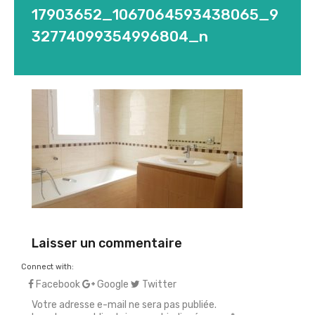
17903652_1067064593438065_9
32774099354996804_n
Laisser un commentaire
Connect with:
Facebook
Google
Twitter
Votre adresse e-mail ne sera pas publiée.