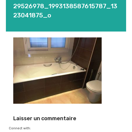
29526978_1993138587615787_13
23041875_o
Laisser un commentaire
Connect with: