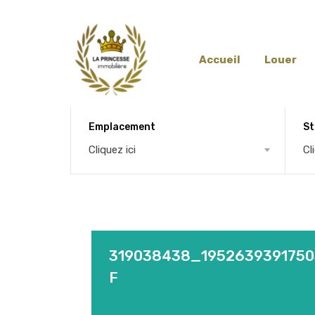
Accueil
Louer
Emplacement
St
Cliquez ici
Cl
319038438_195263939175
F