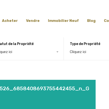
Acheter
Vendre
Immobilier Neuf
Blog
Co
atut de la Propriété
Type de Propriété
iquez ici
Cliquez ici
0526_6858408693755442455_n_G