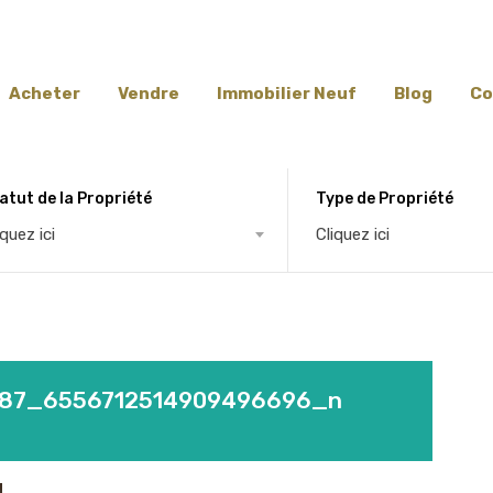
Acheter
Vendre
Immobilier Neuf
Blog
Co
atut de la Propriété
Type de Propriété
iquez ici
Cliquez ici
287_6556712514909496696_n