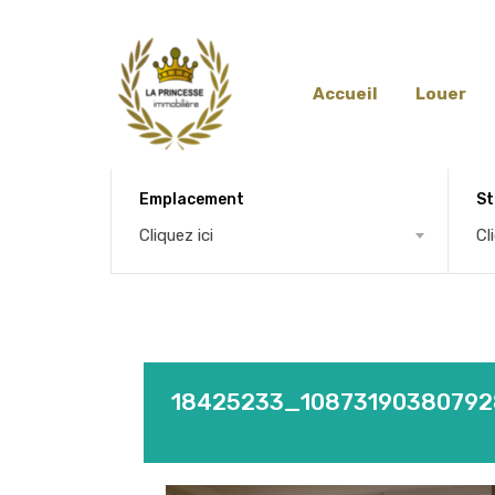
Accueil
Louer
Emplacement
St
Cliquez ici
Cl
18425233_1087319038079