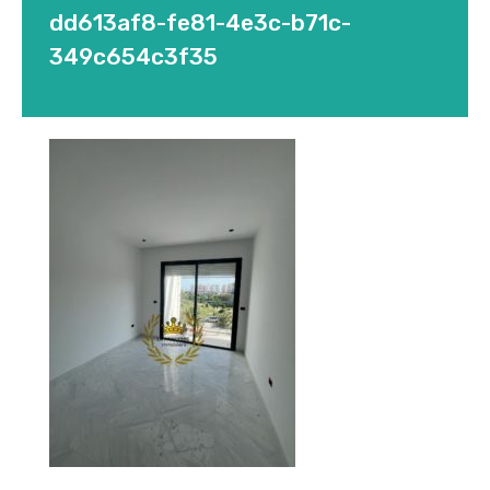
dd613af8-fe81-4e3c-b71c-
349c654c3f35