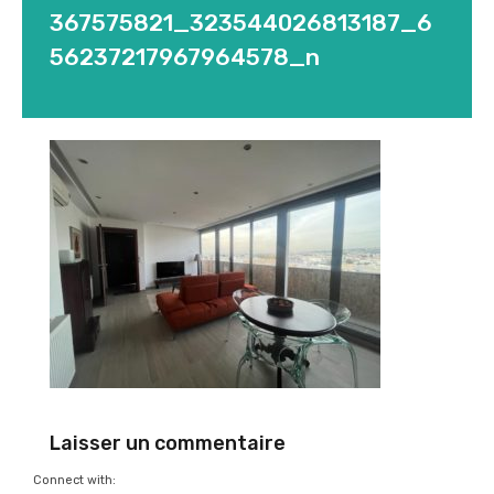
367575821_323544026813187_6
56237217967964578_n
Laisser un commentaire
Connect with: