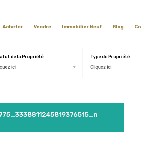
Acheter
Vendre
Immobilier Neuf
Blog
Co
atut de la Propriété
Type de Propriété
iquez ici
Cliquez ici
975_3338811245819376515_n