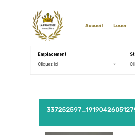
Accueil
Louer
Emplacement
St
Cliquez ici
Cl
337252597_1919042605127