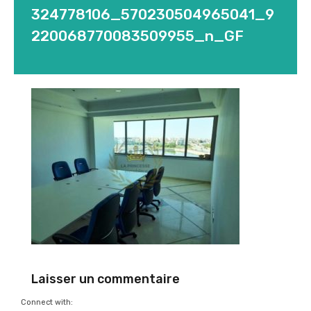
324778106_570230504965041_9
220068770083509955_n_GF
Laisser un commentaire
Connect with: