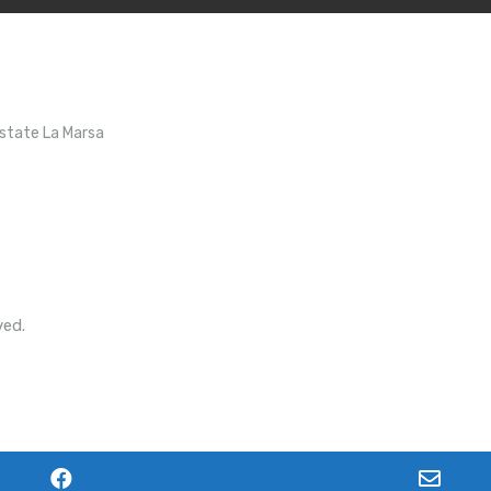
Estate La Marsa
ved.
F
E