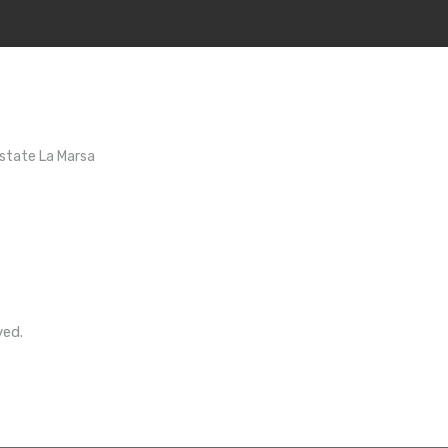
Estate La Marsa
ved.