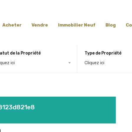
Acheter
Vendre
Immobilier Neuf
Blog
Co
atut de la Propriété
Type de Propriété
iquez ici
Cliquez ici
68123d821e8