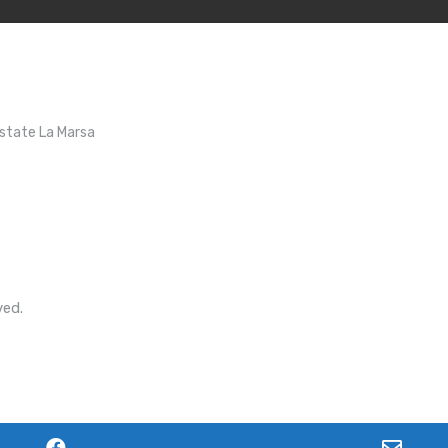
Estate La Marsa
ved.
F
E