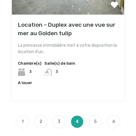
Location – Duplex avec une vue sur
mer au Golden tulip
La princesse immobilière met à votre disposition la
location d’un…
Chambre(s)
Salle(s) de bain
3
3
A louer
4,500TND
1
2
3
4
5
6